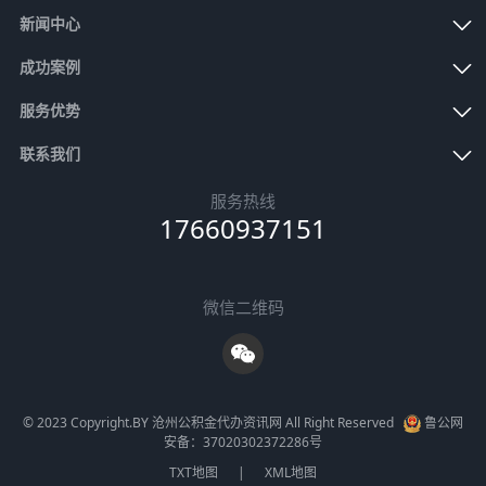
韶关
厦门
漳州
宁德
南平
新闻中心
钦州
柳州
梧州
玉林
贺州
绵阳
自贡
泸州
德阳
广元
成功案例
遂宁
乐山
资阳
宜宾
达州
服务优势
雅安
曲靖
昭通
玉溪
大理
临沧
九江
上饶
抚州
宜春
联系我们
赣州
遵义
安顺
铜仁
毕节
黔南
六盘水
白银
嘉峪关
天水
服务热线
定西
陇南
庆阳
白城
吉林
17660937151
四平
通化
松原
延边州
牡丹江
齐齐哈尔
辽源
青岛
新疆
北京市
泉州
莆田
三明
泰安
鄂尔多斯
微信二维码
包头
西宁
海东
凉山
广安
内江
眉山
巴中
平凉
武威
临夏
乌鲁木齐
阿克苏
和田
昌吉
攀枝花
六盘水市
牡丹江市
© 2023 Copyright.BY 沧州公积金代办资讯网 All Right Reserved
鲁公网
安备：
37020302372286号
TXT地图
|
XML地图