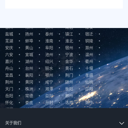
忻州
临汾
吕梁
宝鸡
咸阳
铜川
渭南
延安
榆林
汉中
安康
商洛
马鞍山
连云港
无锡
徐州
常州
苏州
南通
淮安
盐城
扬州
泰州
镇江
宿迁
芜湖
蚌埠
淮南
淮北
铜陵
安庆
黄山
阜阳
宿州
滁州
六安
宣城
池州
宁波
温州
嘉兴
湖州
绍兴
金华
衢州
舟山
台州
丽水
黄石
十堰
宜昌
襄阳
鄂州
荆门
孝感
荆州
黄冈
咸宁
随州
仙桃
天门
株洲
湘潭
衡阳
邵阳
岳阳
常德
益阳
郴州
永州
怀化
娄底
开封
洛阳
焦作
鹤壁
新乡
许昌
漯河
三门峡
驻马店
商丘
信阳
深圳
珠海
关于我们
东莞
佛山
中山
梅州
清远