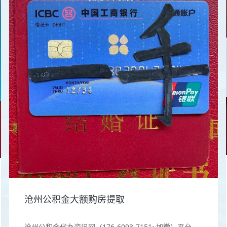
沧州公积金大额购房提取
沧州公积金代办资讯网（176-6093-7151~加微）平台...