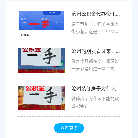
沧州公积金代办资讯网祝您端午节身体健，万事如意！
端午节到了，粽子香飘大
街小巷，这是一年中又一
17
200
我们的服务覆盖全国
个省份，超
个城市本地化响
个美好的时节。愿这个承
应迅速。
载千年传承的节日，为您
沧州的朋友看过来，公积金不是个数字也是你的财富！
带...
济南
潍坊
淄博
北京
天津
你每个月都在交，却可能
沈阳
大连
长春
哈尔滨
呼和浩特
一分都没用过一辈子想拥
石家庄
太原
西安
兰州
银川
有一套自己的房子，却看
成都
西藏
昆明
南宁
贵阳
着房价望而却步，每个月
长沙
武汉
合肥
南昌
南京
沧州装修房子为什么不能提取公积金？
死...
上海
杭州
福州
广州
重庆
装修房子为什么不能提取
海口
日照
临沂
烟台
威海
公积金？
东营
滨州
聊城
枣庄
菏泽
济宁
德州
莱芜
唐山
秦皇岛
张家口
邯郸
邢台
保定
承德
查看更多
沧州
廊坊
衡水
大同
阳泉
长治
晋城
朔州
晋中
运城